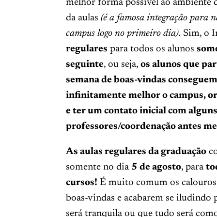
melhor forma possível ao ambiente d
da aulas
(é a famosa integração para n
campus logo no primeiro dia).
Sim, o I
regulares
para todos os alunos
some
seguinte
, ou seja,
os alunos que pa
semana de boas-vindas conseguem 
infinitamente melhor o campus, or
e ter um contato inicial com algun
professores/coordenação antes mes
As aulas regulares da graduação
co
somente no dia
5 de agosto
, para
to
cursos!
É muito comum os calouros 
boas-vindas e acabarem se iludindo 
será tranquila ou que tudo será com