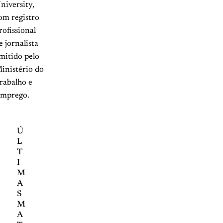
niversity,
om registro
rofissional
e jornalista
mitido pelo
inistério do
rabalho e
mprego.
Ú
L
T
I
M
A
S
M
A