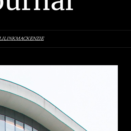
LI
LINK
MACKENZIE