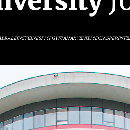
ABRAL
EINSTEIN
ESPM
FGV
FIA
HARVEN
IBMEC
INSPER
INTE