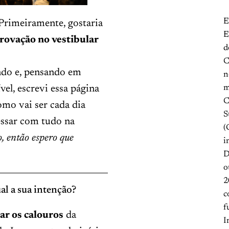
E
 Primeiramente, gostaria
E
rovação no vestibular
d
C
ndo e, pensando em
n
el, escrevi essa página
m
C
omo vai ser cada dia
S
essar com tudo na
(
, então espero que
i
D
o
2
al a sua intenção?
c
f
ar os calouros
da
I