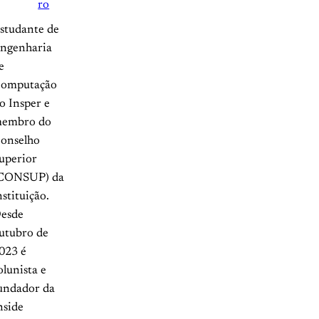
ro
studante de
ngenharia
e
omputação
o Insper e
embro do
onselho
uperior
CONSUP) da
nstituição.
esde
utubro de
023 é
olunista e
undador da
nside