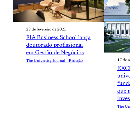
27 de fevereiro de 2025
FIA Business School lança
doutorado profissional
em Gestão de Negócios
17 de 
The University Journal – Redação
EXCL
univ
funda
que 
inve
The Uni