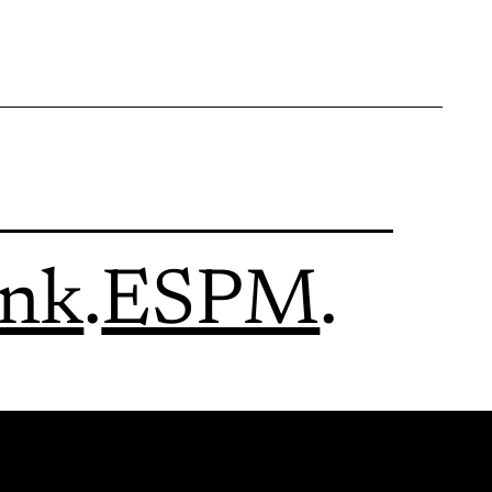
ink
.
ESPM
.