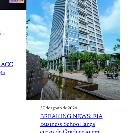
ão
o
RAACC
ção
27 de agosto de 2024
BREAKING NEWS: FIA
Business School lança
curso de Graduação em