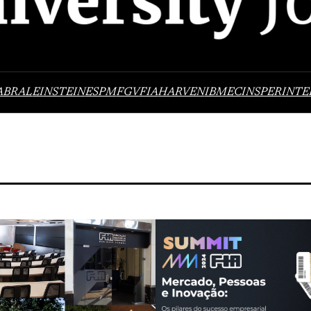
ABRAL
EINSTEIN
ESPM
FGV
FIA
HARVEN
IBMEC
INSPER
INTE