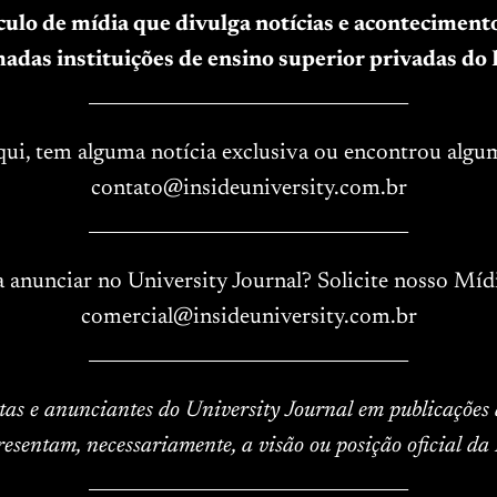
ículo de mídia que divulga notícias e acontecimen
adas instituições de ensino superior privadas do B
____________________________________
aqui, tem alguma notícia exclusiva ou encontrou algu
contato@insideuniversity.com.br
____________________________________
a anunciar no University Journal? Solicite nosso Mídi
comercial@insideuniversity.com.br
____________________________________
istas e anunciantes do University Journal em publicações
resentam, necessariamente, a visão ou posição oficial da 
____________________________________