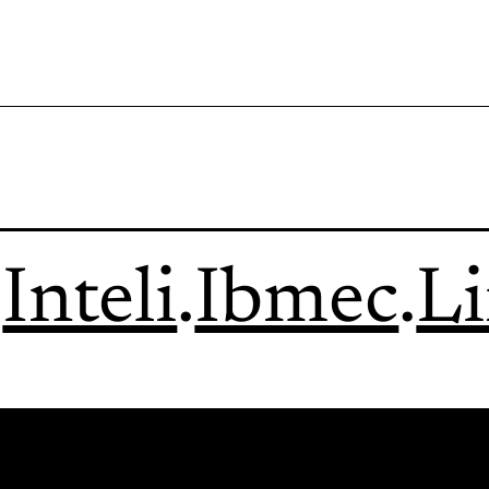
.
Inteli
.
Ibmec
.
L