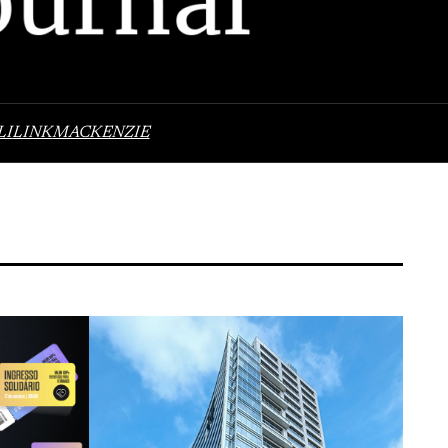
LI
LINK
MACKENZIE