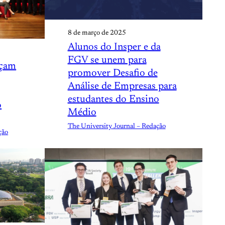
8 de março de 2025
Alunos do Insper e da
FGV se unem para
nçam
promover Desafio de
Análise de Empresas para
estudantes do Ensino
o
Médio
The University Journal – Redação
ção