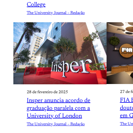
College
The University Journal – Redação
27 de f
28 de fevereiro de 2025
FIA 
Insper anuncia acordo de
dout
graduação paralela com a
em G
University of London
The Uni
The University Journal – Redação