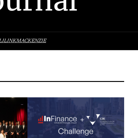
LI
LINK
MACKENZIE