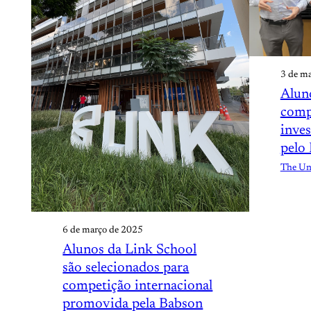
3 de m
Alun
compe
inve
pelo
The Uni
6 de março de 2025
Alunos da Link School
são selecionados para
competição internacional
promovida pela Babson