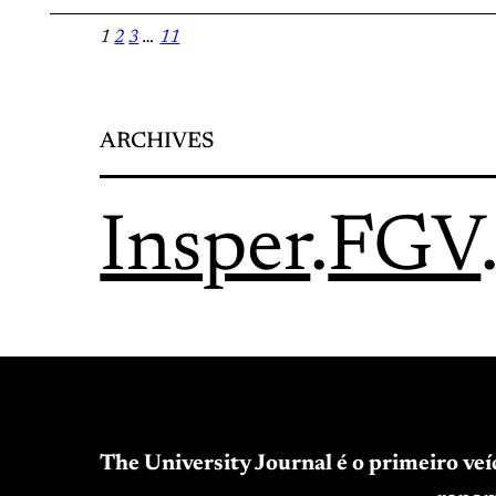
1
2
3
…
11
ARCHIVES
Insper
.
FGV
The University Journal é o primeiro ve