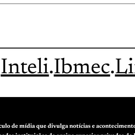
.
Inteli
.
Ibmec
.
L
ículo de mídia que divulga notícias e acontecimen