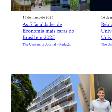
15 de março de 2025
14 de 
As 5 faculdades de
Rebr
Economia mais caras do
Unive
Brasil em 2025
Unive
The University Journal – Redação
The Uni