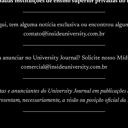
adas instituições de ensino superior privadas do B
____________________________________
aqui, tem alguma notícia exclusiva ou encontrou algu
contato@insideuniversity.com.br
____________________________________
a anunciar no University Journal? Solicite nosso Mídi
comercial@insideuniversity.com.br
____________________________________
istas e anunciantes do University Journal em publicações
resentam, necessariamente, a visão ou posição oficial da 
____________________________________