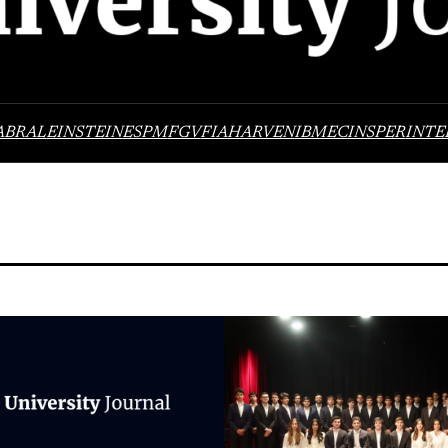
ABRAL
EINSTEIN
ESPM
FGV
FIA
HARVEN
IBMEC
INSPER
INTE