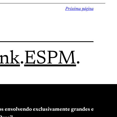
Próxima página
ink
.
ESPM
.
tos envolvendo exclusivamente grandes e