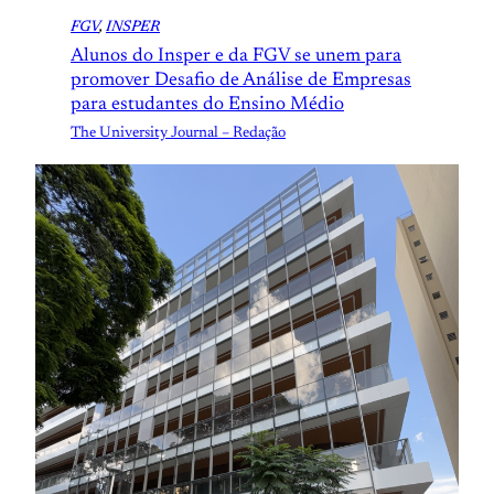
FGV
, 
INSPER
Alunos do Insper e da FGV se unem para
promover Desafio de Análise de Empresas
para estudantes do Ensino Médio
The University Journal – Redação