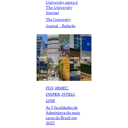
University agora é
The University
Journal
The University
Journal – Redação
FGV
, 
IBMEC
, 
INSPER
, 
INTELI
, 
LINK
As 5 faculdades de
Administração mais
caras do Brasil em
2025