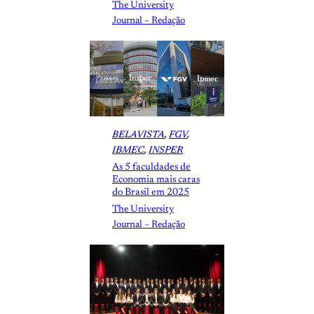
The University
Journal – Redação
BELAVISTA
, 
FGV
, 
IBMEC
, 
INSPER
As 5 faculdades de
Economia mais caras
do Brasil em 2025
The University
Journal – Redação