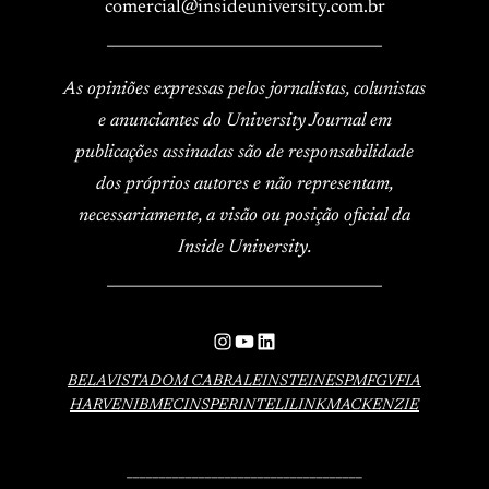
comercial@insideuniversity.com.br
____________________________________
As opiniões expressas pelos jornalistas, colunistas
e anunciantes do University Journal em
publicações assinadas são de responsabilidade
dos próprios autores e não representam,
necessariamente, a visão ou posição oficial da
Inside University.
____________________________________
Instagram
YouTube
LinkedIn
BELAVISTA
DOM CABRAL
EINSTEIN
ESPM
FGV
FIA
HARVEN
IBMEC
INSPER
INTELI
LINK
MACKENZIE
____________________________________