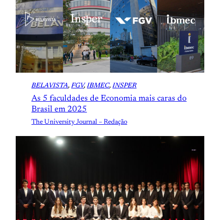
BELAVISTA
, 
FGV
, 
IBMEC
, 
INSPER
As 5 faculdades de Economia mais caras do
Brasil em 2025
The University Journal – Redação