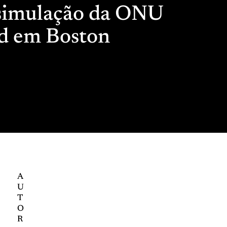
 simulação da ONU
rd em Boston
A
U
T
O
R