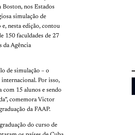
m Boston, nos Estados
igiosa simulação de
e, nesta edição, contou
de 150 faculdades de 27
s da Agência
lo de simulação – o
nternacional. Por isso,
cia com 15 alunos e sendo
ada”, comemora Victor
-graduação da FAAP.
graduação do curso de
entaram os países de Cuba