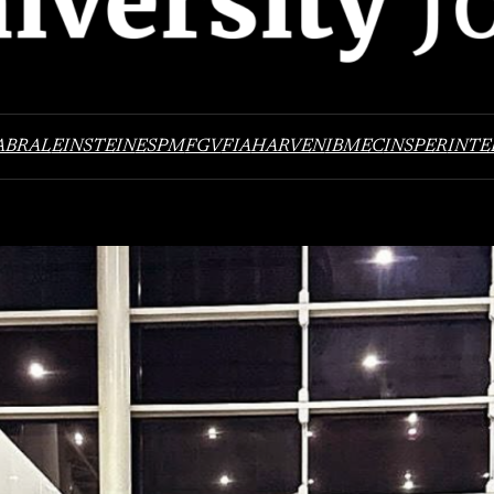
ABRAL
EINSTEIN
ESPM
FGV
FIA
HARVEN
IBMEC
INSPER
INTE