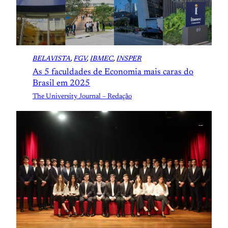
BELAVISTA
, 
FGV
, 
IBMEC
, 
INSPER
As 5 faculdades de Economia mais caras do
Brasil em 2025
The University Journal – Redação