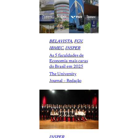
BELAVISTA
, 
FGV
, 
IBMEC
, 
INSPER
As 5 faculdades de
Economia mais caras
do Brasil em 2025
The University
Journal – Redação
INSPER