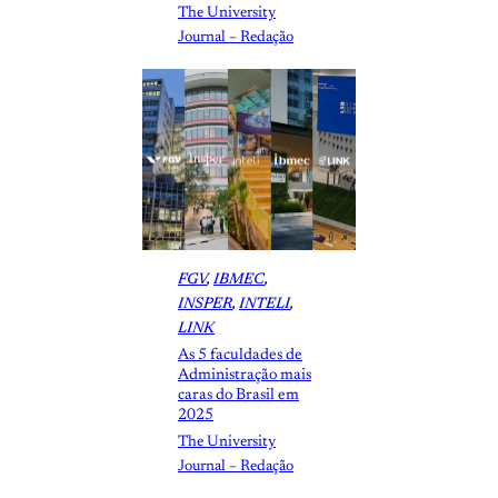
The University
Journal – Redação
FGV
, 
IBMEC
, 
INSPER
, 
INTELI
, 
LINK
As 5 faculdades de
Administração mais
caras do Brasil em
2025
The University
Journal – Redação