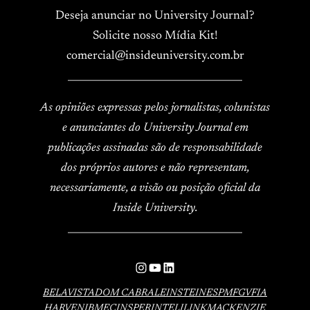
Deseja anunciar no University Journal?
Solicite nosso Mídia Kit!
comercial@insideuniversity.com.br
____________________________________
As opiniões expressas pelos jornalistas, colunistas
e anunciantes do University Journal em
publicações assinadas são de responsabilidade
dos próprios autores e não representam,
necessariamente, a visão ou posição oficial da
Inside University.
____________________________________
Instagram
YouTube
LinkedIn
BELAVISTA
DOM CABRAL
EINSTEIN
ESPM
FGV
FIA
HARVEN
IBMEC
INSPER
INTELI
LINK
MACKENZIE