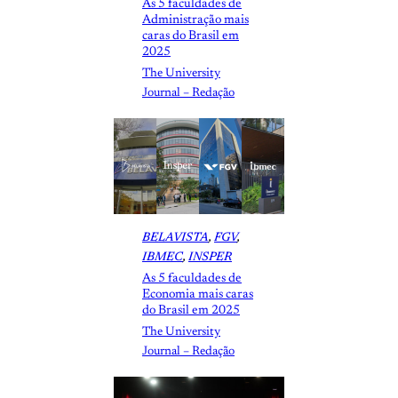
As 5 faculdades de
Administração mais
caras do Brasil em
2025
The University
Journal – Redação
BELAVISTA
, 
FGV
, 
IBMEC
, 
INSPER
As 5 faculdades de
Economia mais caras
do Brasil em 2025
The University
Journal – Redação