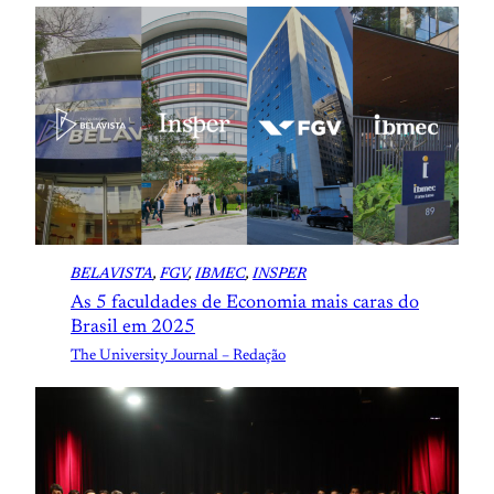
BELAVISTA
, 
FGV
, 
IBMEC
, 
INSPER
As 5 faculdades de Economia mais caras do
Brasil em 2025
The University Journal – Redação