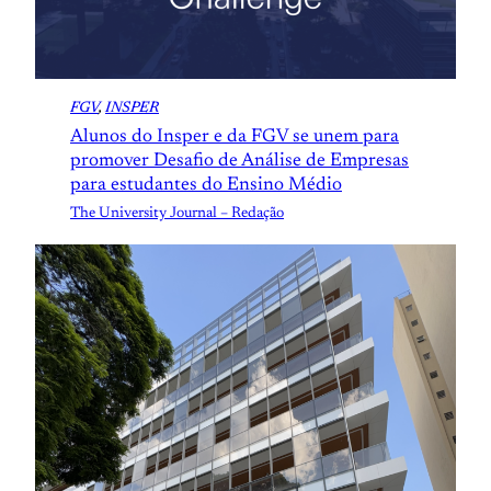
FGV
, 
INSPER
Alunos do Insper e da FGV se unem para
promover Desafio de Análise de Empresas
para estudantes do Ensino Médio
The University Journal – Redação