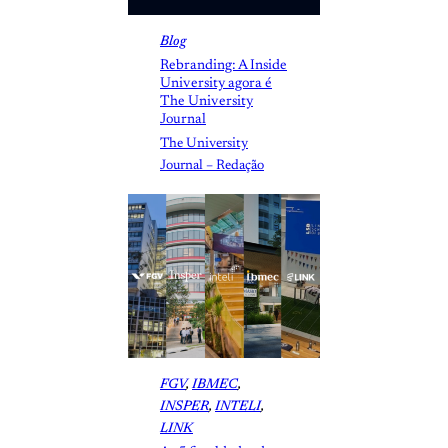
Blog
Rebranding: A Inside
University agora é
The University
Journal
The University
Journal – Redação
FGV
, 
IBMEC
, 
INSPER
, 
INTELI
, 
LINK