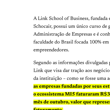
A Link School of Business, fundada
Schocair, possui um único curso de
Administração de Empresas e é conhe
faculdade do Brasil
focada 100% em
empreendedores.
Segundo as informações divulgadas p
Link que visa dar tração aos negócio
da instituição – como se fosse uma a
as empresas fundadas por seus e
o ecossistema MI5 faturaram R$3
mês de outubro, valor que represe