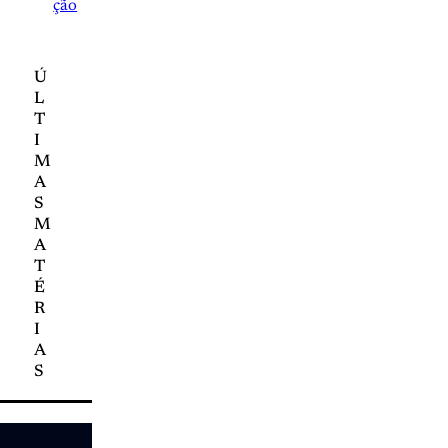
ção
Ú
L
T
I
M
A
S
M
A
T
É
R
I
A
S