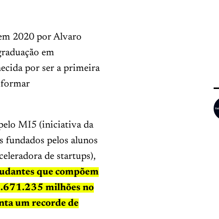
 em 2020 por Alvaro
 graduação em
cida por ser a primeira
 formar
elo MI5 (iniciativa da
s fundados pelos alunos
celeradora de startups),
studantes que compõem
.671.235 milhões no
nta um recorde de