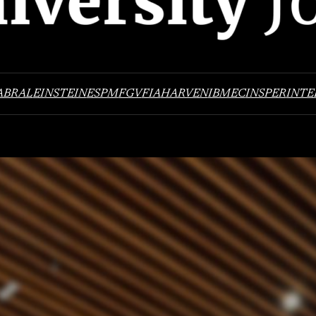
ABRAL
EINSTEIN
ESPM
FGV
FIA
HARVEN
IBMEC
INSPER
INTE