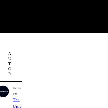
A
U
T
O
R
Escrito
por
The
Univ