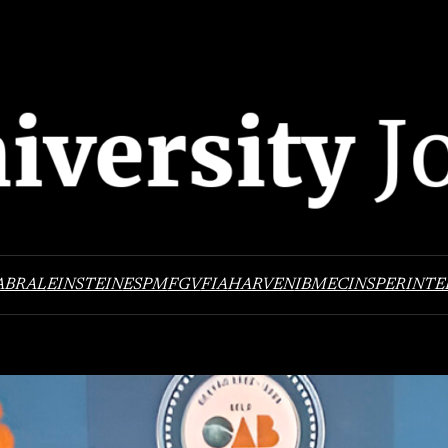
ABRAL
EINSTEIN
ESPM
FGV
FIA
HARVEN
IBMEC
INSPER
INTE