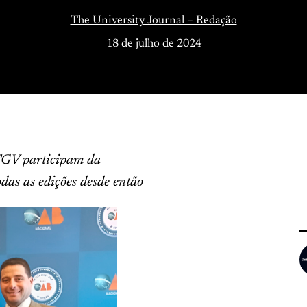
The University Journal – Redação
18 de julho de 2024
 FGV participam da
odas as edições desde então