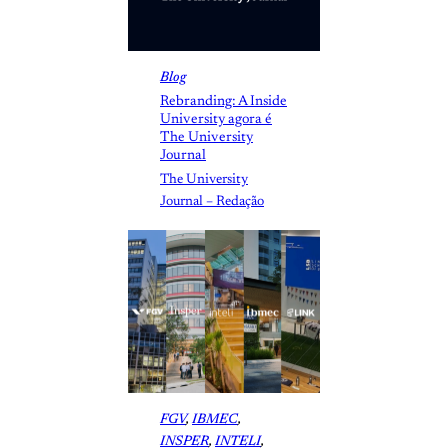
Blog
Rebranding: A Inside
University agora é
The University
Journal
The University
Journal – Redação
FGV
, 
IBMEC
, 
INSPER
, 
INTELI
, 