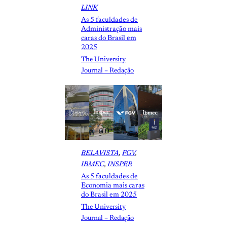
LINK
As 5 faculdades de
Administração mais
caras do Brasil em
2025
The University
Journal – Redação
BELAVISTA
, 
FGV
, 
IBMEC
, 
INSPER
As 5 faculdades de
Economia mais caras
do Brasil em 2025
The University
Journal – Redação