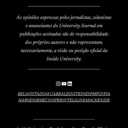
____________________________________
As opiniões expressas pelos jornalistas, colunistas
e anunciantes do University Journal em
publicações assinadas são de responsabilidade
dos próprios autores e não representam,
necessariamente, a visão ou posição oficial da
Inside University.
____________________________________
Instagram
YouTube
LinkedIn
BELAVISTA
DOM CABRAL
EINSTEIN
ESPM
FGV
FIA
HARVEN
IBMEC
INSPER
INTELI
LINK
MACKENZIE
____________________________________