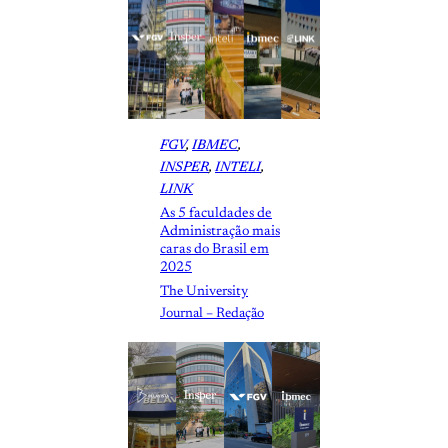
FGV
, 
IBMEC
, 
INSPER
, 
INTELI
, 
LINK
As 5 faculdades de
Administração mais
caras do Brasil em
2025
The University
Journal – Redação