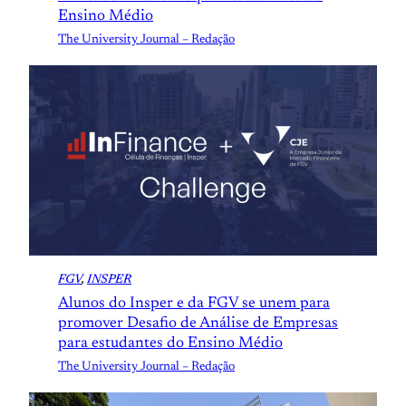
Ensino Médio
The University Journal – Redação
FGV
, 
INSPER
Alunos do Insper e da FGV se unem para
promover Desafio de Análise de Empresas
para estudantes do Ensino Médio
The University Journal – Redação