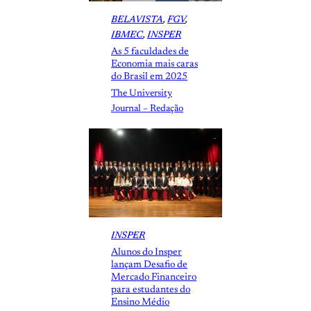
BELAVISTA
, 
FGV
, 
IBMEC
, 
INSPER
As 5 faculdades de
Economia mais caras
do Brasil em 2025
The University
Journal – Redação
INSPER
Alunos do Insper
lançam Desafio de
Mercado Financeiro
para estudantes do
Ensino Médio