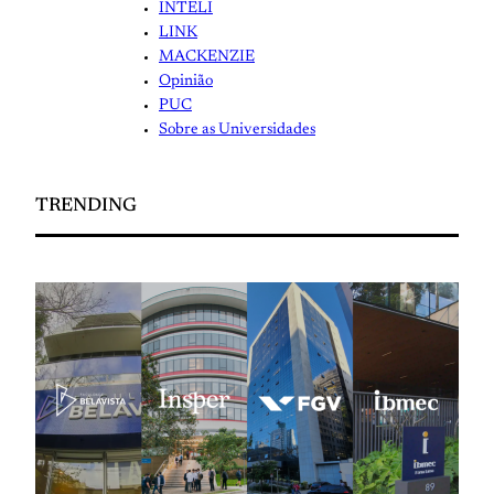
INTELI
LINK
MACKENZIE
Opinião
PUC
Sobre as Universidades
TRENDING