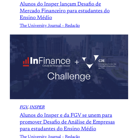
Alunos do Insper lançam Desafio de
Mercado Financeiro para estudantes do
Ensino Médio
The University Journal – Redação
FGV
, 
INSPER
Alunos do Insper e da FGV se unem para
promover Desafio de Análise de Empresas
para estudantes do Ensino Médio
The University Journal – Redação