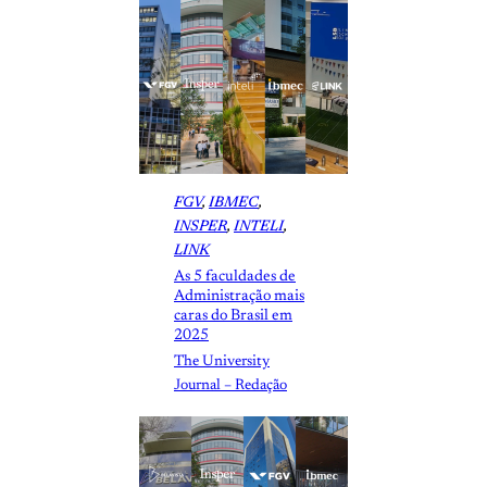
FGV
, 
IBMEC
, 
INSPER
, 
INTELI
, 
LINK
As 5 faculdades de
Administração mais
caras do Brasil em
2025
The University
Journal – Redação