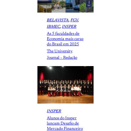
BELAVISTA
, 
FGV
, 
IBMEC
, 
INSPER
As 5 faculdades de
Economia mais caras
do Brasil em 2025
The University
Journal – Redação
INSPER
Alunos do Insper
lançam Desafio de
Mercado Financeiro