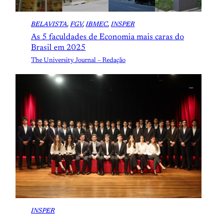
BELAVISTA
, 
FGV
, 
IBMEC
, 
INSPER
As 5 faculdades de Economia mais caras do
Brasil em 2025
The University Journal – Redação
INSPER