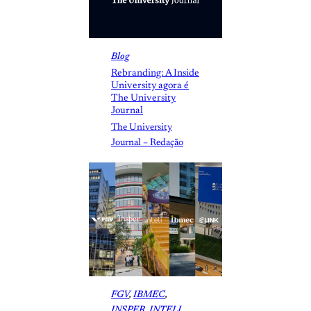
Blog
Rebranding: A Inside
University agora é
The University
Journal
The University
Journal – Redação
FGV
, 
IBMEC
, 
INSPER
, 
INTELI
, 