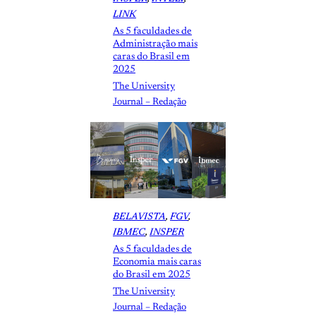
LINK
As 5 faculdades de
Administração mais
caras do Brasil em
2025
The University
Journal – Redação
BELAVISTA
, 
FGV
, 
IBMEC
, 
INSPER
As 5 faculdades de
Economia mais caras
do Brasil em 2025
The University
Journal – Redação