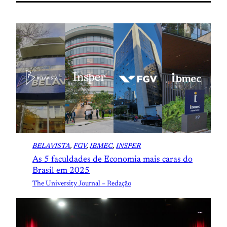
BELAVISTA
, 
FGV
, 
IBMEC
, 
INSPER
As 5 faculdades de Economia mais caras do
Brasil em 2025
The University Journal – Redação