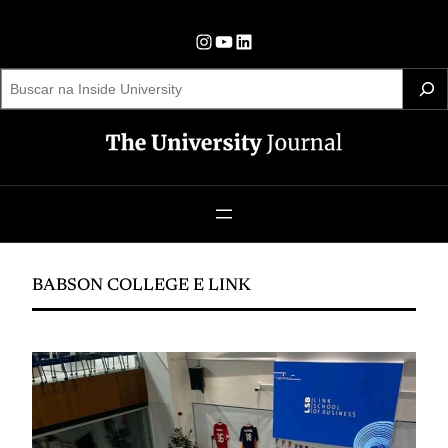
Pular
para
Instagram
YouTube
LinkedIn
o
S
e
conteúdo
a
r
c
h
BABSON COLLEGE E LINK