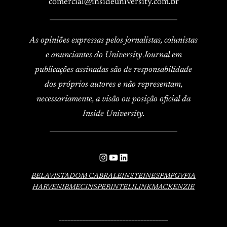
comercial@insideuniversity.com.br
____________________________________
As opiniões expressas pelos jornalistas, colunistas
e anunciantes do University Journal em
publicações assinadas são de responsabilidade
dos próprios autores e não representam,
necessariamente, a visão ou posição oficial da
Inside University.
____________________________________
Instagram
YouTube
LinkedIn
BELAVISTA
DOM CABRAL
EINSTEIN
ESPM
FGV
FIA
HARVEN
IBMEC
INSPER
INTELI
LINK
MACKENZIE
____________________________________