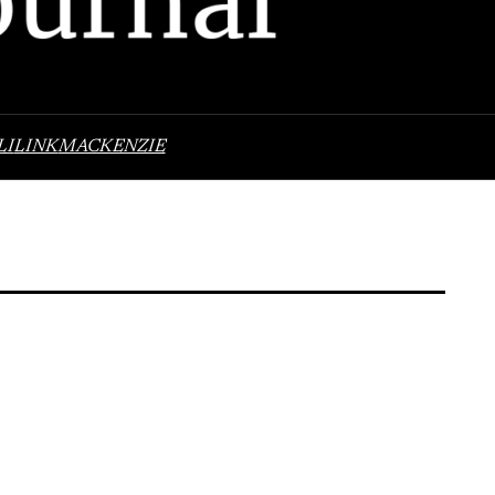
LI
LINK
MACKENZIE