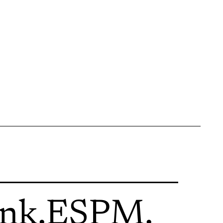
ink
.
ESPM
.