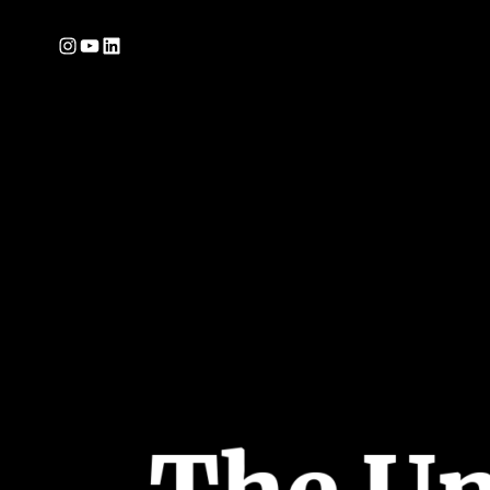
Pular
Instagram
YouTube
LinkedIn
para
o
conteúdo