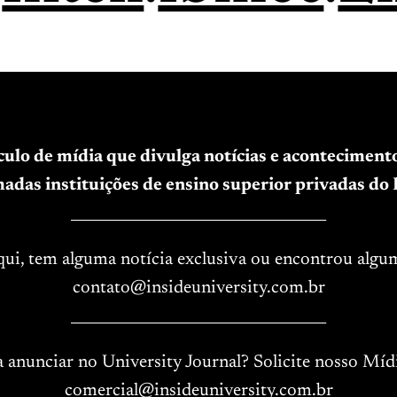
ículo de mídia que divulga notícias e acontecimen
adas instituições de ensino superior privadas do B
____________________________________
aqui, tem alguma notícia exclusiva ou encontrou algu
contato@insideuniversity.com.br
____________________________________
a anunciar no University Journal? Solicite nosso Mídi
comercial@insideuniversity.com.br