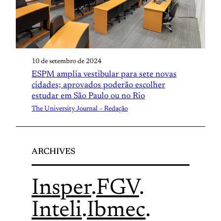
10 de setembro de 2024
ESPM amplia vestibular para sete novas
cidades; aprovados poderão escolher
estudar em São Paulo ou no Rio
The University Journal – Redação
ARCHIVES
Insper
.
FGV
.
Inteli
.
Ibmec
.