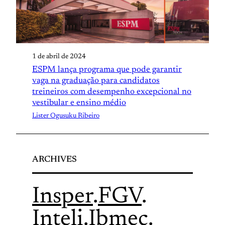
1 de abril de 2024
ESPM lança programa que pode garantir
vaga na graduação para candidatos
treineiros com desempenho excepcional no
vestibular e ensino médio
Lister Ogusuku Ribeiro
ARCHIVES
Insper
.
FGV
.
Inteli
.
Ibmec
.