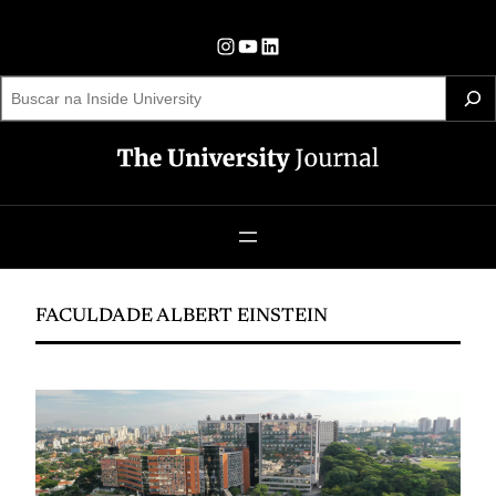
Pular
para
Instagram
YouTube
LinkedIn
o
S
e
conteúdo
a
r
c
h
FACULDADE ALBERT EINSTEIN