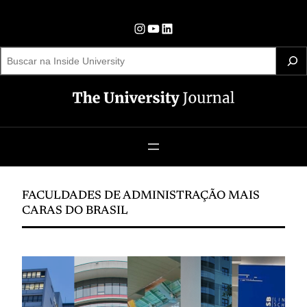
Pular
para
Instagram
YouTube
LinkedIn
o
S
e
conteúdo
a
r
c
h
FACULDADES DE ADMINISTRAÇÃO MAIS
CARAS DO BRASIL