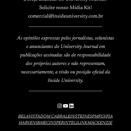
Solicite nosso Mídia Kit!
comercial@insideuniversity.com.br
____________________________________
As opiniões expressas pelos jornalistas, colunistas
e anunciantes do University Journal em
publicações assinadas são de responsabilidade
dos próprios autores e não representam,
necessariamente, a visão ou posição oficial da
Inside University.
____________________________________
Instagram
YouTube
LinkedIn
BELAVISTA
DOM CABRAL
EINSTEIN
ESPM
FGV
FIA
HARVEN
IBMEC
INSPER
INTELI
LINK
MACKENZIE