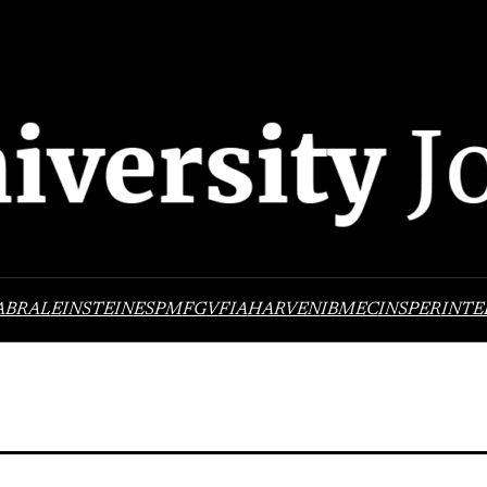
ABRAL
EINSTEIN
ESPM
FGV
FIA
HARVEN
IBMEC
INSPER
INTE