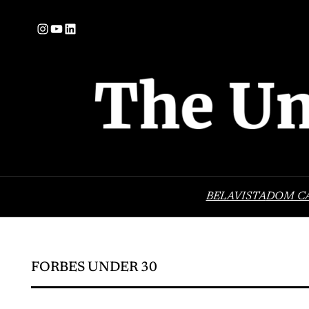
Pular
Instagram
YouTube
LinkedIn
para
o
conteúdo
BELAVISTA
DOM C
FORBES UNDER 30