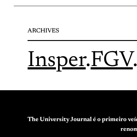
ARCHIVES
Insper
.
FGV
The University Journal é o primeiro ve
renom