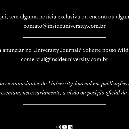
____________________________________
aqui, tem alguma notícia exclusiva ou encontrou algu
contato@insideuniversity.com.br
____________________________________
a anunciar no University Journal? Solicite nosso Mídi
comercial@insideuniversity.com.br
____________________________________
istas e anunciantes do University Journal em publicações
resentam, necessariamente, a visão ou posição oficial da 
____________________________________
Instagram
YouTube
LinkedIn