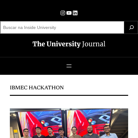
Pular
para
Instagram
YouTube
LinkedIn
o
S
e
conteúdo
a
r
c
h
IBMEC HACKATHON