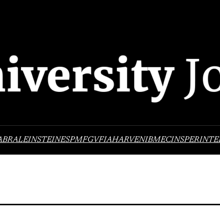
ABRAL
EINSTEIN
ESPM
FGV
FIA
HARVEN
IBMEC
INSPER
INTE