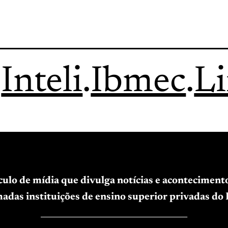
.
Inteli
.
Ibmec
.
L
ículo de mídia que divulga notícias e acontecimen
adas instituições de ensino superior privadas do B
____________________________________