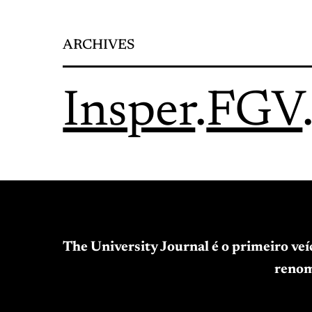
ARCHIVES
Insper
.
FGV
The University Journal é o primeiro ve
renom