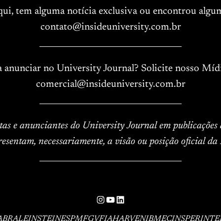
aqui, tem alguma notícia exclusiva ou encontrou algu
contato@insideuniversity.com.br
____________________________________
a anunciar no University Journal? Solicite nosso Mídi
comercial@insideuniversity.com.br
____________________________________
istas e anunciantes do University Journal em publicações
resentam, necessariamente, a visão ou posição oficial da 
____________________________________
Instagram
YouTube
LinkedIn
ABRAL
EINSTEIN
ESPM
FGV
FIA
HARVEN
IBMEC
INSPER
INTE