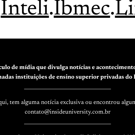
.
Inteli
.
Ibmec
.
L
ículo de mídia que divulga notícias e acontecimen
adas instituições de ensino superior privadas do B
____________________________________
aqui, tem alguma notícia exclusiva ou encontrou algu
contato@insideuniversity.com.br
____________________________________