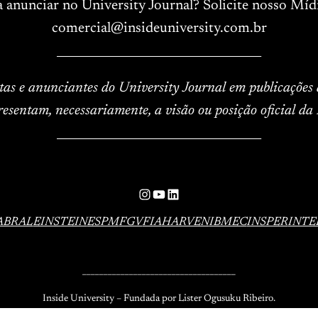
a anunciar no University Journal? Solicite nosso Mídi
comercial@insideuniversity.com.br
____________________________________
istas e anunciantes do University Journal em publicações
resentam, necessariamente, a visão ou posição oficial da 
____________________________________
Instagram
YouTube
LinkedIn
ABRAL
EINSTEIN
ESPM
FGV
FIA
HARVEN
IBMEC
INSPER
INTE
____________________________________
Inside University – Fundada por Lister Ogusuku Ribeiro.