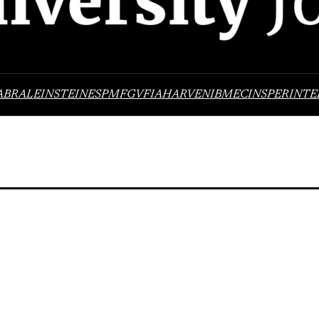
ABRAL
EINSTEIN
ESPM
FGV
FIA
HARVEN
IBMEC
INSPER
INTE