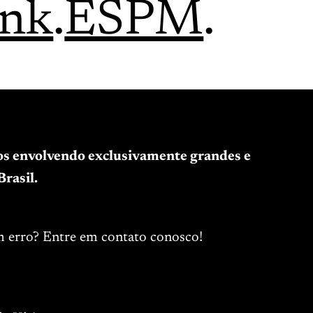
ink
.
ESPM
.
tos envolvendo exclusivamente grandes e
rasil.
m erro? Entre em contato conosco!