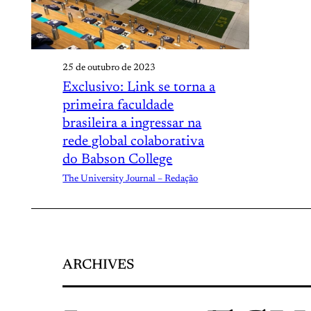
25 de outubro de 2023
Exclusivo: Link se torna a
primeira faculdade
brasileira a ingressar na
rede global colaborativa
do Babson College
The University Journal – Redação
ARCHIVES