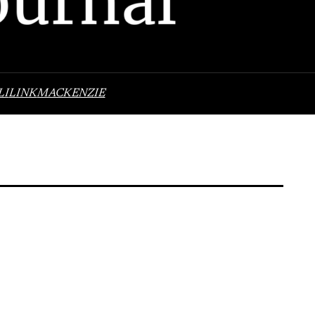
LI
LINK
MACKENZIE