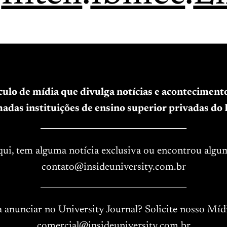
ículo de mídia que divulga notícias e acontecimen
adas instituições de ensino superior privadas do B
____________________________________
aqui, tem alguma notícia exclusiva ou encontrou algu
contato@insideuniversity.com.br
____________________________________
a anunciar no University Journal? Solicite nosso Mídi
comercial@insideuniversity.com.br