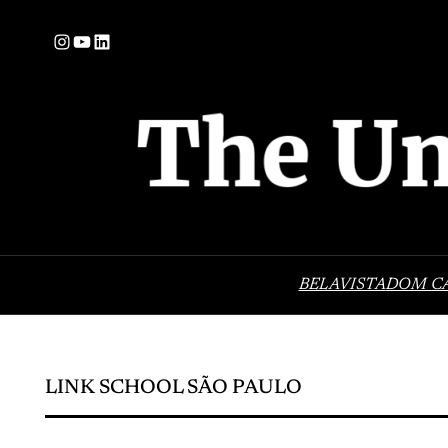
Pular
Instagram
YouTube
LinkedIn
para
o
conteúdo
BELAVISTA
DOM C
LINK SCHOOL SÃO PAULO