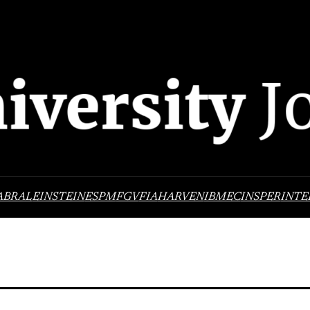
ABRAL
EINSTEIN
ESPM
FGV
FIA
HARVEN
IBMEC
INSPER
INTE