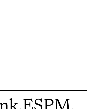
ink
.
ESPM
.