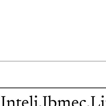
.
Inteli
.
Ibmec
.
L