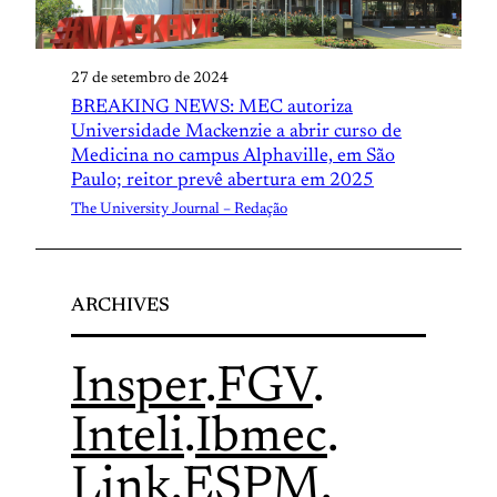
27 de setembro de 2024
BREAKING NEWS: MEC autoriza
Universidade Mackenzie a abrir curso de
Medicina no campus Alphaville, em São
Paulo; reitor prevê abertura em 2025
The University Journal – Redação
ARCHIVES
Insper
.
FGV
.
Inteli
.
Ibmec
.
Link
.
ESPM
.