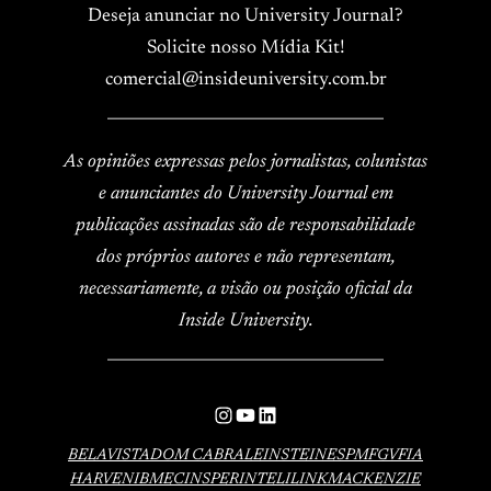
Deseja anunciar no University Journal?
Solicite nosso Mídia Kit!
comercial@insideuniversity.com.br
____________________________________
As opiniões expressas pelos jornalistas, colunistas
e anunciantes do University Journal em
publicações assinadas são de responsabilidade
dos próprios autores e não representam,
necessariamente, a visão ou posição oficial da
Inside University.
____________________________________
Instagram
YouTube
LinkedIn
BELAVISTA
DOM CABRAL
EINSTEIN
ESPM
FGV
FIA
HARVEN
IBMEC
INSPER
INTELI
LINK
MACKENZIE