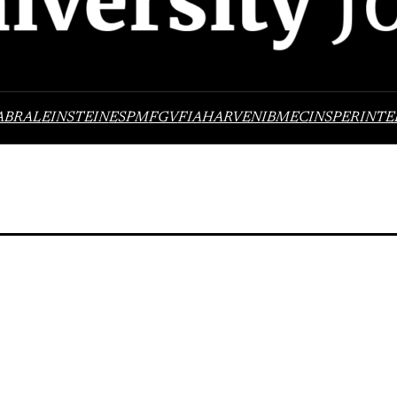
ABRAL
EINSTEIN
ESPM
FGV
FIA
HARVEN
IBMEC
INSPER
INTE