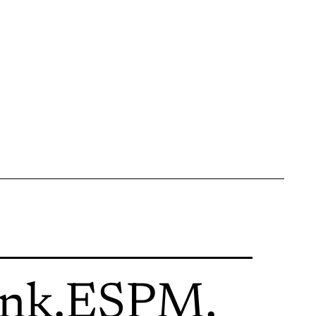
ink
.
ESPM
.