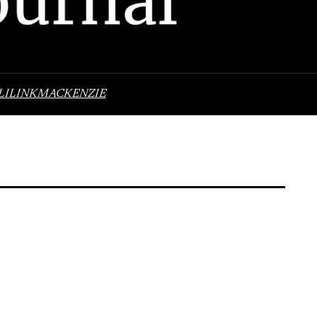
LI
LINK
MACKENZIE