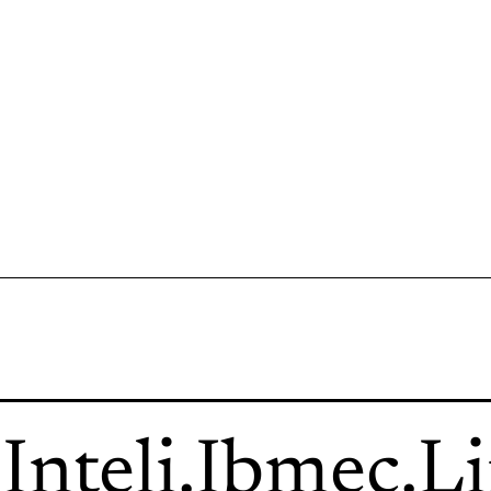
.
Inteli
.
Ibmec
.
L