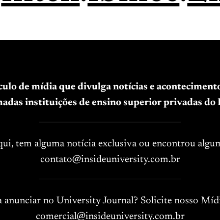
ículo de mídia que divulga notícias e acontecimen
adas instituições de ensino superior privadas do B
____________________________________
aqui, tem alguma notícia exclusiva ou encontrou algu
contato@insideuniversity.com.br
____________________________________
a anunciar no University Journal? Solicite nosso Mídi
comercial@insideuniversity.com.br