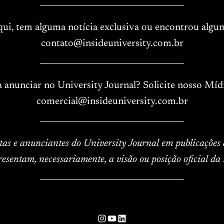
____________________________________
aqui, tem alguma notícia exclusiva ou encontrou algu
contato@insideuniversity.com.br
____________________________________
a anunciar no University Journal? Solicite nosso Mídi
comercial@insideuniversity.com.br
____________________________________
istas e anunciantes do University Journal em publicações
resentam, necessariamente, a visão ou posição oficial da 
____________________________________
Instagram
YouTube
LinkedIn