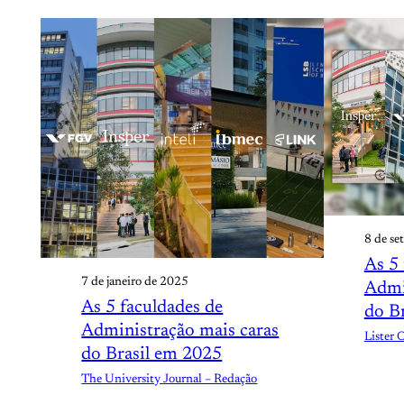
8 de s
As 5 
7 de janeiro de 2025
Admi
As 5 faculdades de
do B
Administração mais caras
Lister 
do Brasil em 2025
The University Journal – Redação