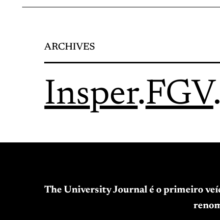
ARCHIVES
Insper
.
FGV
The University Journal é o primeiro ve
renom