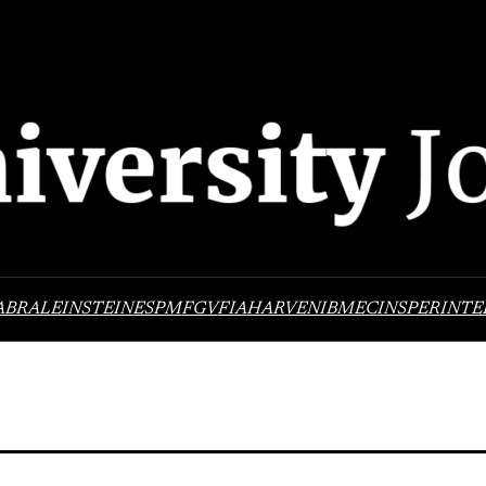
ABRAL
EINSTEIN
ESPM
FGV
FIA
HARVEN
IBMEC
INSPER
INTE