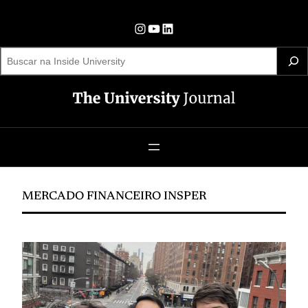
Pular
para
Instagram
YouTube
LinkedIn
o
S
e
conteúdo
a
r
c
h
MERCADO FINANCEIRO INSPER