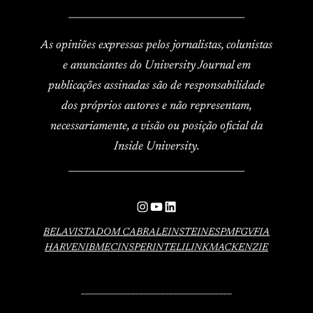
____________________________________
As opiniões expressas pelos jornalistas, colunistas
e anunciantes do University Journal em
publicações assinadas são de responsabilidade
dos próprios autores e não representam,
necessariamente, a visão ou posição oficial da
Inside University.
____________________________________
Instagram
YouTube
LinkedIn
BELAVISTA
DOM CABRAL
EINSTEIN
ESPM
FGV
FIA
HARVEN
IBMEC
INSPER
INTELI
LINK
MACKENZIE
____________________________________