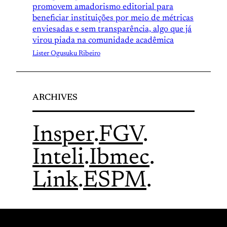
promovem amadorismo editorial para
beneficiar instituições por meio de métricas
enviesadas e sem transparência, algo que já
virou piada na comunidade acadêmica
Lister Ogusuku Ribeiro
ARCHIVES
Insper
.
FGV
.
Inteli
.
Ibmec
.
Link
.
ESPM
.