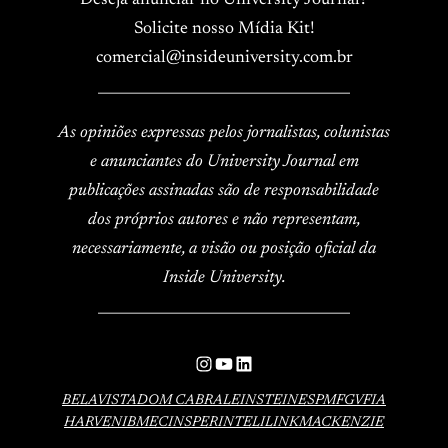
Solicite nosso Mídia Kit!
comercial@insideuniversity.com.br
____________________________________
As opiniões expressas pelos jornalistas, colunistas
e anunciantes do University Journal em
publicações assinadas são de responsabilidade
dos próprios autores e não representam,
necessariamente, a visão ou posição oficial da
Inside University.
____________________________________
Instagram
YouTube
LinkedIn
BELAVISTA
DOM CABRAL
EINSTEIN
ESPM
FGV
FIA
HARVEN
IBMEC
INSPER
INTELI
LINK
MACKENZIE