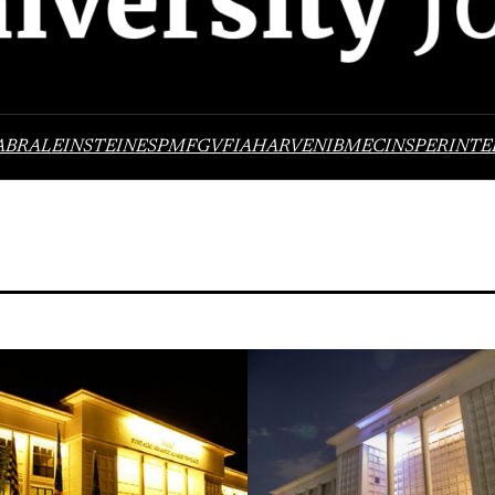
ABRAL
EINSTEIN
ESPM
FGV
FIA
HARVEN
IBMEC
INSPER
INTE