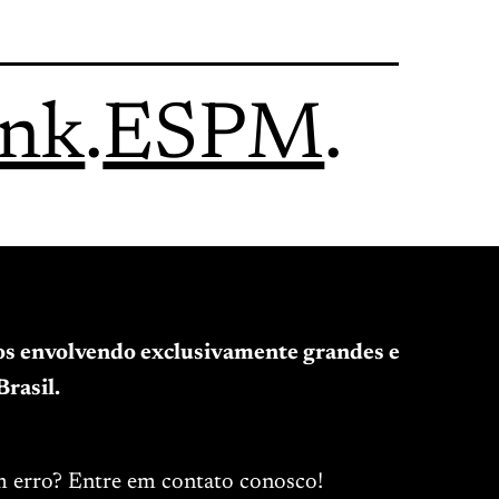
ink
.
ESPM
.
tos envolvendo exclusivamente grandes e
rasil.
m erro? Entre em contato conosco!