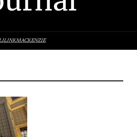
LI
LINK
MACKENZIE