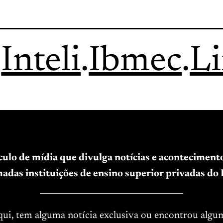
.
Inteli
.
Ibmec
.
L
ículo de mídia que divulga notícias e acontecimen
adas instituições de ensino superior privadas do B
____________________________________
aqui, tem alguma notícia exclusiva ou encontrou algu