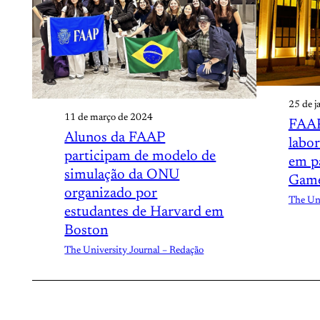
25 de j
11 de março de 2024
FAAP
Alunos da FAAP
labo
participam de modelo de
em p
simulação da ONU
Gam
organizado por
The Uni
estudantes de Harvard em
Boston
The University Journal – Redação