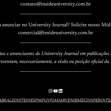
contato@insideuniversity.com.br
____________________________________
a anunciar no University Journal? Solicite nosso Mídi
comercial@insideuniversity.com.br
____________________________________
istas e anunciantes do University Journal em publicações
resentam, necessariamente, a visão ou posição oficial da 
____________________________________
Instagram
YouTube
LinkedIn
ABRAL
EINSTEIN
ESPM
FGV
FIA
HARVEN
IBMEC
INSPER
INTE