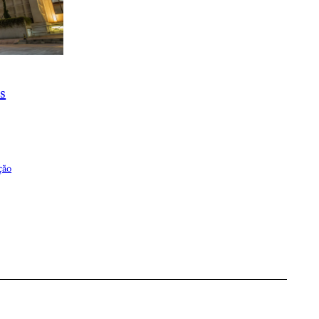
s
ção