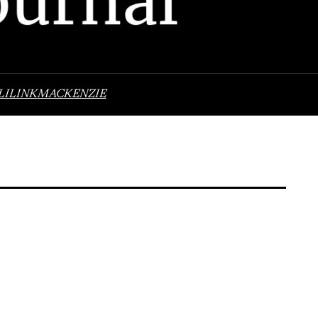
LI
LINK
MACKENZIE