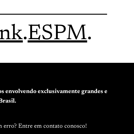
ink
.
ESPM
.
tos envolvendo exclusivamente grandes e
rasil.
m erro? Entre em contato conosco!