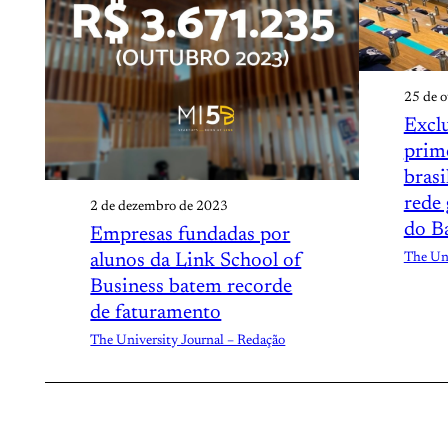
25 de 
Exclu
prim
brasi
rede 
2 de dezembro de 2023
do B
Empresas fundadas por
alunos da Link School of
The Uni
Business batem recorde
de faturamento
The University Journal – Redação