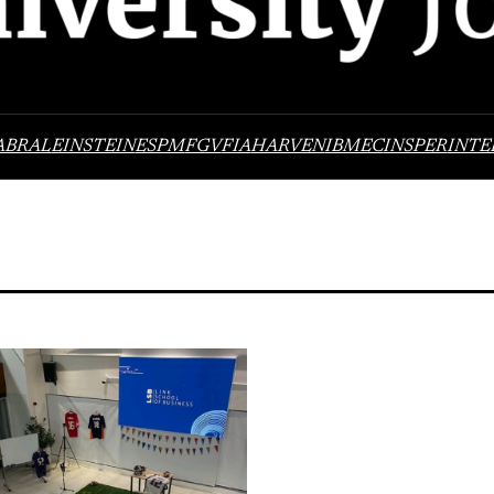
ABRAL
EINSTEIN
ESPM
FGV
FIA
HARVEN
IBMEC
INSPER
INTE