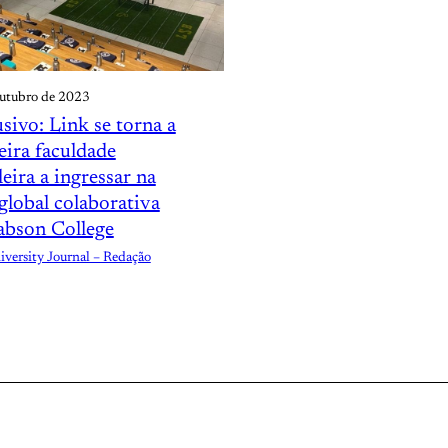
outubro de 2023
sivo: Link se torna a
eira faculdade
leira a ingressar na
global colaborativa
abson College
versity Journal – Redação