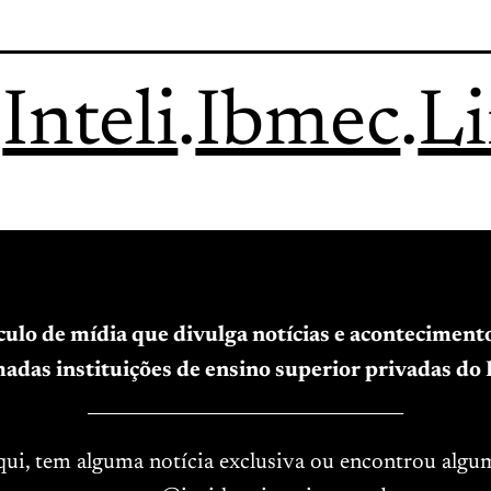
.
Inteli
.
Ibmec
.
L
ículo de mídia que divulga notícias e acontecimen
adas instituições de ensino superior privadas do B
____________________________________
aqui, tem alguma notícia exclusiva ou encontrou algu