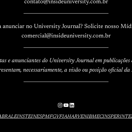
contato@insideuniversity.com.br
____________________________________
a anunciar no University Journal? Solicite nosso Mídi
comercial@insideuniversity.com.br
____________________________________
istas e anunciantes do University Journal em publicações
resentam, necessariamente, a visão ou posição oficial da 
____________________________________
Instagram
YouTube
LinkedIn
ABRAL
EINSTEIN
ESPM
FGV
FIA
HARVEN
IBMEC
INSPER
INTE