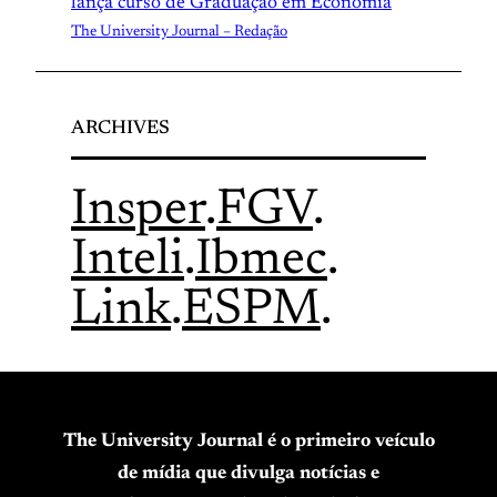
lança curso de Graduação em Economia
The University Journal – Redação
ARCHIVES
Insper
.
FGV
.
Inteli
.
Ibmec
.
Link
.
ESPM
.
The University Journal é o primeiro veículo
de mídia que divulga notícias e