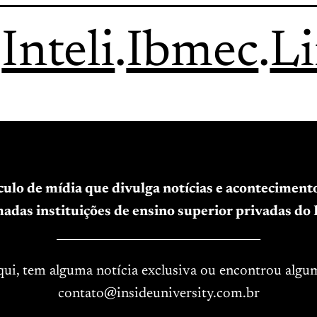
.
Inteli
.
Ibmec
.
L
ículo de mídia que divulga notícias e acontecimen
adas instituições de ensino superior privadas do B
____________________________________
aqui, tem alguma notícia exclusiva ou encontrou algu
contato@insideuniversity.com.br
____________________________________