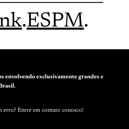
ink
.
ESPM
.
tos envolvendo exclusivamente grandes e
rasil.
m erro? Entre em contato conosco!