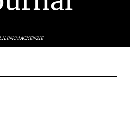
LI
LINK
MACKENZIE