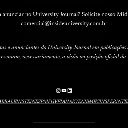
a anunciar no University Journal? Solicite nosso Mídi
comercial@insideuniversity.com.br
____________________________________
istas e anunciantes do University Journal em publicações
resentam, necessariamente, a visão ou posição oficial da 
____________________________________
Instagram
YouTube
LinkedIn
ABRAL
EINSTEIN
ESPM
FGV
FIA
HARVEN
IBMEC
INSPER
INTE
____________________________________