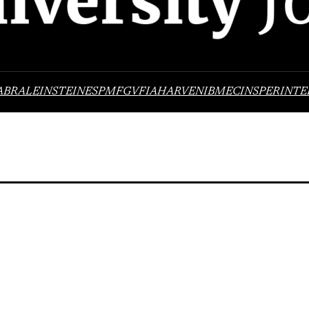
ABRAL
EINSTEIN
ESPM
FGV
FIA
HARVEN
IBMEC
INSPER
INTE